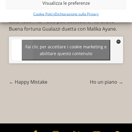
Visualizza le preferenze
di John Wayne, presente nell’album. Contiene
anche il brano Pinzipo, parte della colonna sonora
Cookie Policy
Dichiarazione sulla Privacy
della fiction Rai Tutto può succedere. Nel brano
Buena fortuna Gualazzi duetta con Malika Ayane.
Fai clic per accettare i cookie marketing e
abilitare questo contenuto
←
Happy Mistake
Ho un piano
→