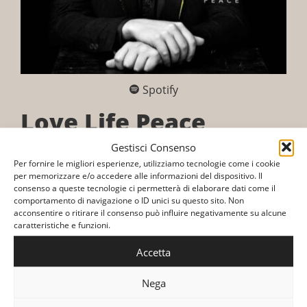
Spotify
Love Life Peace
Gestisci Consenso
Release Date
: 2016
Per fornire le migliori esperienze, utilizziamo tecnologie come i cookie
Label
: Sugar
per memorizzare e/o accedere alle informazioni del dispositivo. Il
consenso a queste tecnologie ci permetterà di elaborare dati come il
Format
: Album
comportamento di navigazione o ID unici su questo sito. Non
acconsentire o ritirare il consenso può influire negativamente su alcune
Love Life Peace
è il quarto album in studio del
caratteristiche e funzioni.
cantante italiano
Raphael Gualazzi
, pubblicato il
Accetta
22 settembre 2016 dalla Sugar.
Nega
Il disco, prodotto e arrangiato da Matteo Buzzanca,
è stato pubblicato dopo l’uscita del singolo L’estate