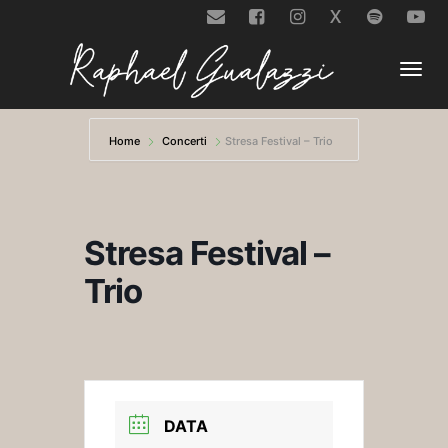
X
Togg
Home
Concerti
Stresa Festival – Trio
navi
Stresa Festival –
Trio
DATA