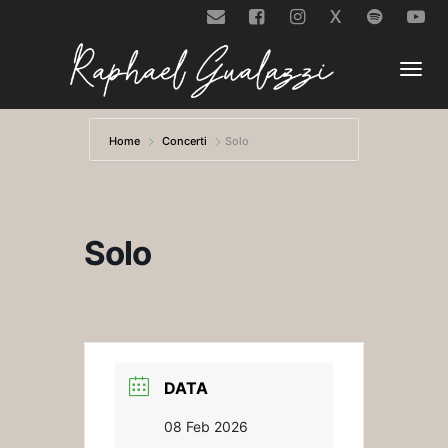
X
Togg
Home
Concerti
Solo
navi
Solo
DATA
08 Feb 2026