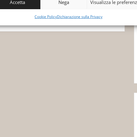
Accetta
Nega
Visualizza le preferen
+ Esporta iCal
Cookie Policy
Dichiarazione sulla Privacy