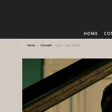
HOME
CO
Home
Concerti
solo – Jazz Clubs