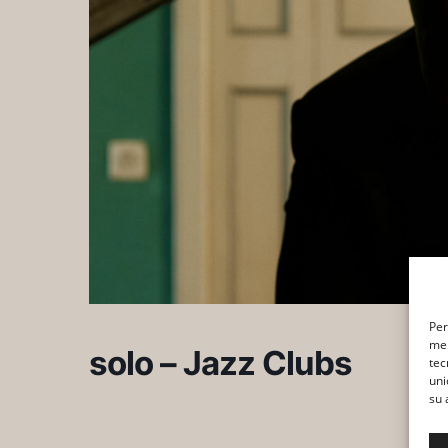
Per
mem
solo – Jazz Clubs
tec
uni
su 