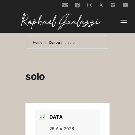
X
Togg
Home
Concerti
solo
navi
solo
DATA
26 Apr 2026