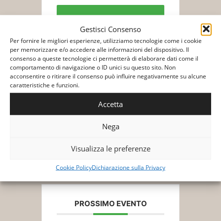
Biglietti/Tickets
Gestisci Consenso
Per fornire le migliori esperienze, utilizziamo tecnologie come i cookie
per memorizzare e/o accedere alle informazioni del dispositivo. Il
consenso a queste tecnologie ci permetterà di elaborare dati come il
comportamento di navigazione o ID unici su questo sito. Non
acconsentire o ritirare il consenso può influire negativamente su alcune
caratteristiche e funzioni.
+ Aggiungi a Google Calendar
Accetta
Nega
+ Esporta iCal
Visualizza le preferenze
Cookie Policy
Dichiarazione sulla Privacy
PROSSIMO EVENTO