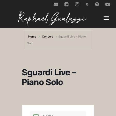
X
Togg
Home
Concerti
Sguardi Live – Piano
Solo
navi
Sguardi Live –
Piano Solo