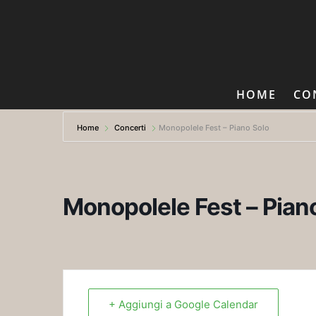
HOME
CO
Home
Concerti
Monopolele Fest – Piano Solo
Monopolele Fest – Pian
+ Aggiungi a Google Calendar