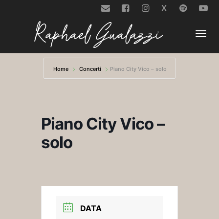
X
Togg
Home
Concerti
Piano City Vico – solo
navi
Piano City Vico –
solo
DATA