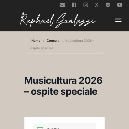
X
Togg
Home
Concerti
Musicultura 2026 –
ospite speciale
navi
Musicultura 2026
– ospite speciale