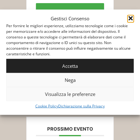
Biglietti/Tickets
Gestisci Consenso
Per fornire le migliori esperienze, utilizziamo tecnologie come i cookie
per memorizzare e/o accedere alle informazioni del dispositivo. Il
consenso a queste tecnologie ci permetterà di elaborare dati come il
comportamento di navigazione o ID unici su questo sito. Non
acconsentire o ritirare il consenso può influire negativamente su alcune
caratteristiche e funzioni.
+ Aggiungi a Google Calendar
Accetta
Nega
+ Esporta iCal
Visualizza le preferenze
Cookie Policy
Dichiarazione sulla Privacy
PROSSIMO EVENTO