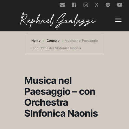
X
Togg
Home
Concerti
Musica nel Paesaggio
– con Orchestra SInfonica Naonis
navi
Musica nel
Paesaggio – con
Orchestra
SInfonica Naonis