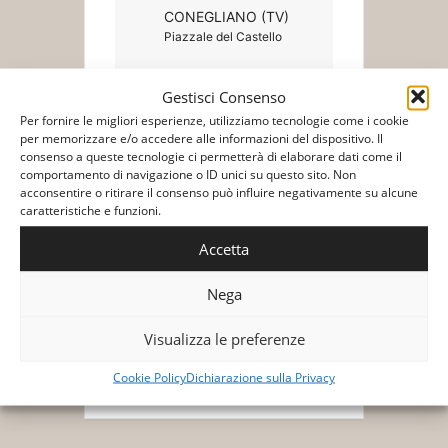
CONEGLIANO (TV)
Piazzale del Castello
Gestisci Consenso
Per fornire le migliori esperienze, utilizziamo tecnologie come i cookie
Biglietti/Tickets
per memorizzare e/o accedere alle informazioni del dispositivo. Il
consenso a queste tecnologie ci permetterà di elaborare dati come il
comportamento di navigazione o ID unici su questo sito. Non
acconsentire o ritirare il consenso può influire negativamente su alcune
caratteristiche e funzioni.
Accetta
+ Aggiungi a Google Calendar
Nega
Visualizza le preferenze
+ Esporta iCal
Cookie Policy
Dichiarazione sulla Privacy