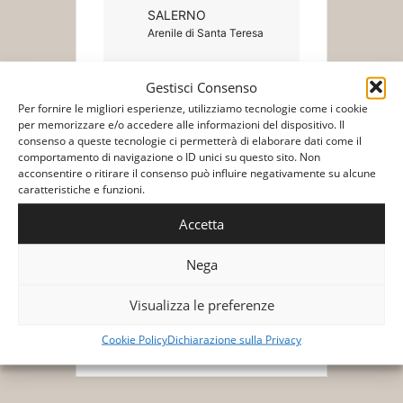
SALERNO
Arenile di Santa Teresa
Gestisci Consenso
Per fornire le migliori esperienze, utilizziamo tecnologie come i cookie
Biglietti/Tickets
per memorizzare e/o accedere alle informazioni del dispositivo. Il
consenso a queste tecnologie ci permetterà di elaborare dati come il
comportamento di navigazione o ID unici su questo sito. Non
acconsentire o ritirare il consenso può influire negativamente su alcune
caratteristiche e funzioni.
Accetta
+ Aggiungi a Google Calendar
Nega
Visualizza le preferenze
+ Esporta iCal
Cookie Policy
Dichiarazione sulla Privacy