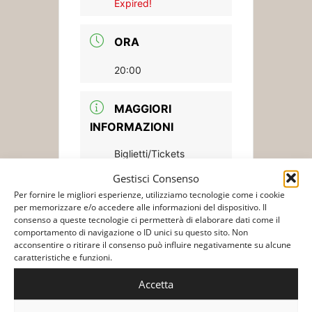
Expired!
ORA
20:00
MAGGIORI
INFORMAZIONI
Biglietti/Tickets
Gestisci Consenso
LUOGO
Per fornire le migliori esperienze, utilizziamo tecnologie come i cookie
per memorizzare e/o accedere alle informazioni del dispositivo. Il
ANTIGUA -
consenso a queste tecnologie ci permetterà di elaborare dati come il
comportamento di navigazione o ID unici su questo sito. Non
GUATEMALA
acconsentire o ritirare il consenso può influire negativamente su alcune
Tenedor del Cerro
caratteristiche e funzioni.
Accetta
Biglietti/Tickets