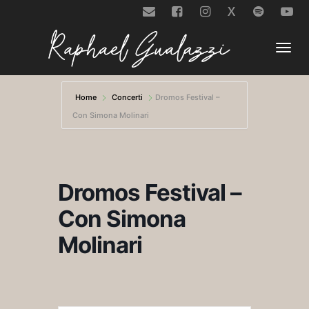
X
Togg
Home
Concerti
Dromos Festival –
Con Simona Molinari
navi
Dromos Festival –
Con Simona
Molinari