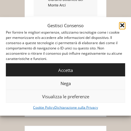
Monte Arci
Gestisci Consenso
Biglietti/Tickets
Per fornire le migliori esperienze, utilizziamo tecnologie come i cookie
per memorizzare e/o accedere alle informazioni del dispositivo. Il
consenso a queste tecnologie ci permetterà di elaborare dati come il
comportamento di navigazione o ID unici su questo sito. Non
acconsentire o ritirare il consenso può influire negativamente su alcune
caratteristiche e funzioni.
Accetta
+ Aggiungi a Google Calendar
Nega
+ Esporta iCal
Visualizza le preferenze
Cookie Policy
Dichiarazione sulla Privacy