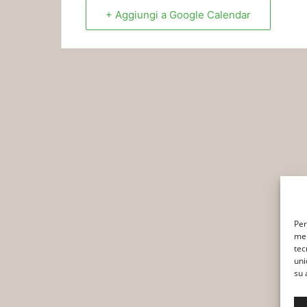
+ Aggiungi a Google Calendar
Per
mem
tec
uni
su 