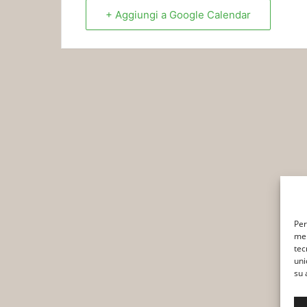
+ Aggiungi a Google Calendar
Per
mem
tec
uni
su 