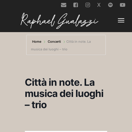
X
Togg
Home
Concerti
Città in note. La
musica dei luoghi – trio
navi
Città in note. La
musica dei luoghi
– trio