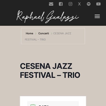
X
Togg
Home
Concerti
CESENA JAZZ
FESTIVAL – TRIO
navi
CESENA JAZZ
FESTIVAL – TRIO