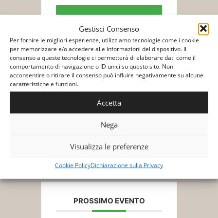
Biglietti/Tickets
Gestisci Consenso
Per fornire le migliori esperienze, utilizziamo tecnologie come i cookie
per memorizzare e/o accedere alle informazioni del dispositivo. Il
consenso a queste tecnologie ci permetterà di elaborare dati come il
comportamento di navigazione o ID unici su questo sito. Non
acconsentire o ritirare il consenso può influire negativamente su alcune
caratteristiche e funzioni.
+ Aggiungi a Google Calendar
Accetta
Nega
+ Esporta iCal
Visualizza le preferenze
Cookie Policy
Dichiarazione sulla Privacy
PROSSIMO EVENTO