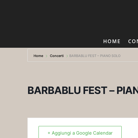
HOME
CO
Home
Concerti
BARBABLU FEST – PIANO SOLO
BARBABLU FEST – PIA
+ Aggiungi a Google Calendar